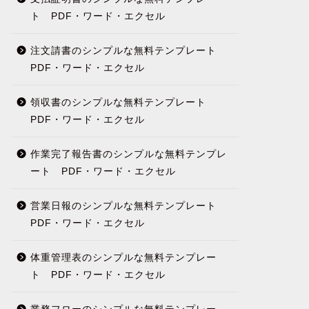
ト PDF・ワード・エクセル
注文請書のシンプルな無料テンプレート
PDF・ワード・エクセル
領収書のシンプルな無料テンプレート
PDF・ワード・エクセル
作業完了報告書のシンプルな無料テンプレ
ート PDF・ワード・エクセル
営業日報のシンプルな無料テンプレート
PDF・ワード・エクセル
体重管理表のシンプルな無料テンプレー
ト PDF・ワード・エクセル