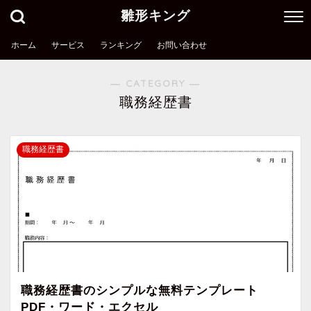
雛形キング
ホーム
サービス
ランキング
お問い合わせ
― CATEGORY ―
職務経歴書
職務経歴書
職務経歴書のシンプルな無料テンプレート
PDF・ワード・エクセル