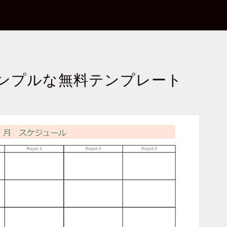
シンプルな無料テンプレート