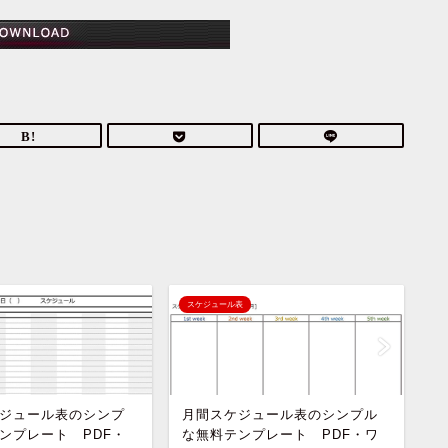
スケジュール表
ス
ジュール表のシンプ
月間スケジュール表のシンプル
点
ンプレート PDF・
な無料テンプレート PDF・ワ
ン