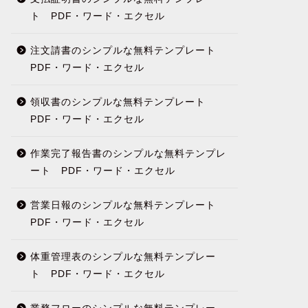
ト PDF・ワード・エクセル
注文請書のシンプルな無料テンプレート
PDF・ワード・エクセル
領収書のシンプルな無料テンプレート
PDF・ワード・エクセル
作業完了報告書のシンプルな無料テンプレ
ート PDF・ワード・エクセル
営業日報のシンプルな無料テンプレート
PDF・ワード・エクセル
体重管理表のシンプルな無料テンプレー
ト PDF・ワード・エクセル