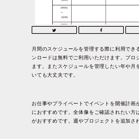
月間のスケジュールを管理する際に利用でき
ンロードは無料でご利用いただけます。プロ
ます。またスケジュールを管理したい年や月
いても大丈夫です。
お仕事やプライベートでイベントを開催計画
におすすめです。全体像をご確認されたい方は
がおすすめです。週やプロジェクトを追加さ